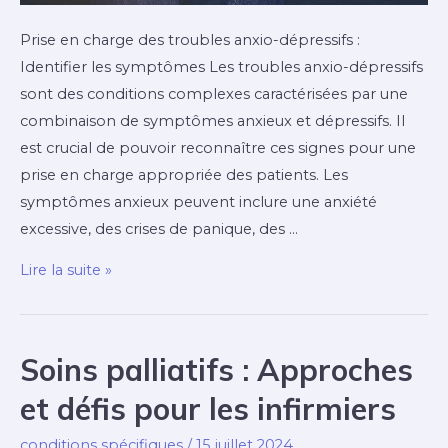
Prise en charge des troubles anxio-dépressifs :
Identifier les symptômes Les troubles anxio-dépressifs
sont des conditions complexes caractérisées par une
combinaison de symptômes anxieux et dépressifs. Il
est crucial de pouvoir reconnaître ces signes pour une
prise en charge appropriée des patients. Les
symptômes anxieux peuvent inclure une anxiété
excessive, des crises de panique, des …
Comment
Lire la suite »
Gérer
les
Troubles
Soins palliatifs : Approches
Anxio-
et défis pour les infirmiers
Dépressifs
chez
conditions spécifiques
/
15 juillet 2024