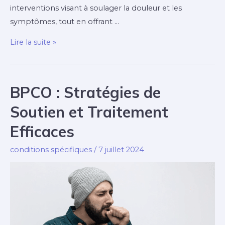
interventions visant à soulager la douleur et les
symptômes, tout en offrant …
Soins
Lire la suite »
palliatifs
:
Approches
BPCO : Stratégies de
et
Soutien et Traitement
défis
pour
Efficaces
les
conditions spécifiques
/
7 juillet 2024
infirmiers