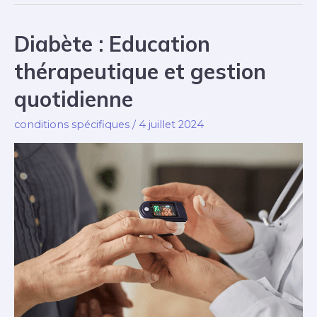
Stratégies
de
Diabète : Education
Soutien
thérapeutique et gestion
et
Traitement
quotidienne
Efficaces
conditions spécifiques
/
4 juillet 2024