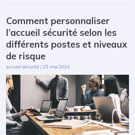
et
ressources
Comment personnaliser
pour
l’accueil sécurité selon les
un
accueil
différents postes et niveaux
sécurité
de risque
réussi
accueil sécurité
/
23 mai 2024