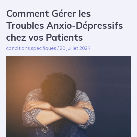
de
Comment Gérer les
l’insuffisance
Troubles Anxio-Dépressifs
cardiaque
et
chez vos Patients
traitement
conditions spécifiques
/
20 juillet 2024
par
anticoagulants