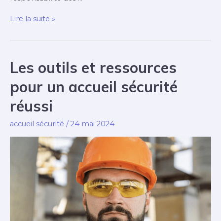
Le
Lire la suite »
rôle
des
managers
Les outils et ressources
dans
pour un accueil sécurité
l’accueil
sécurité
réussi
des
accueil sécurité
/
24 mai 2024
nouvelles
recrues