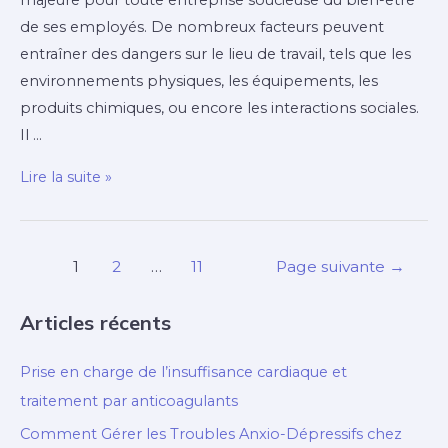
majeure pour toute entreprise soucieuse du bien-être
de ses employés. De nombreux facteurs peuvent
entraîner des dangers sur le lieu de travail, tels que les
environnements physiques, les équipements, les
produits chimiques, ou encore les interactions sociales.
Il …
Les
Lire la suite »
meilleures
pratiques
pour
Pagination
1
2
…
11
Page suivante
→
sensibiliser
des
les
publications
Articles récents
nouveaux
employés
Prise en charge de l’insuffisance cardiaque et
à
traitement par anticoagulants
la
Comment Gérer les Troubles Anxio-Dépressifs chez
sécurité