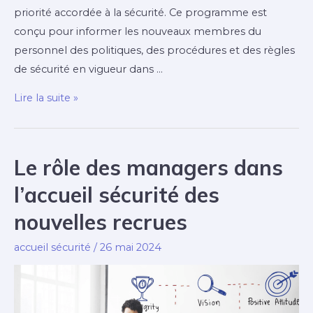
priorité accordée à la sécurité. Ce programme est
conçu pour informer les nouveaux membres du
personnel des politiques, des procédures et des règles
de sécurité en vigueur dans …
Comment
Lire la suite »
évaluer
l’efficacité
de
Le rôle des managers dans
votre
l’accueil sécurité des
programme
d’accueil
nouvelles recrues
sécurité
accueil sécurité
/
26 mai 2024