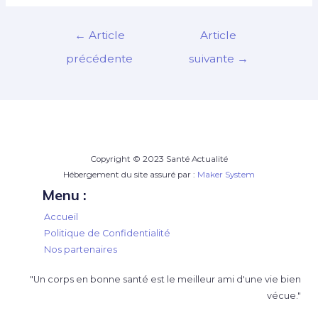
Navigation
←
Article
Article
de
précédente
suivante
→
l’article
Copyright © 2023 Santé Actualité
Hébergement du site assuré par :
Maker System
Menu :
Accueil
Politique de Confidentialité
Nos partenaires
"Un corps en bonne santé est le meilleur ami d'une vie bien
vécue."