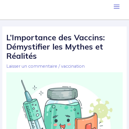
Aller
Main
au
contenu
Men
L’Importance des Vaccins:
Démystifier les Mythes et
Réalités
Laisser un commentaire
/
vaccination