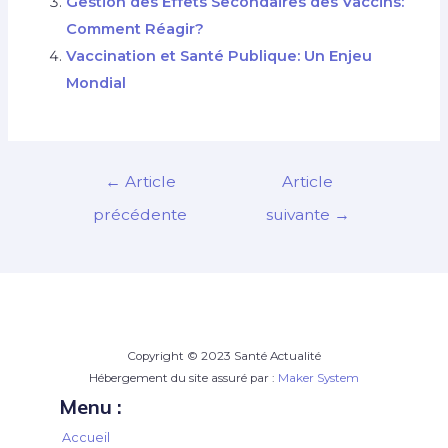
Gestion des Effets Secondaires des Vaccins:
Comment Réagir?
Vaccination et Santé Publique: Un Enjeu
Mondial
Navigation
←
Article
Article
de
précédente
suivante
→
l’article
Copyright © 2023 Santé Actualité
Hébergement du site assuré par :
Maker System
Menu :
Accueil