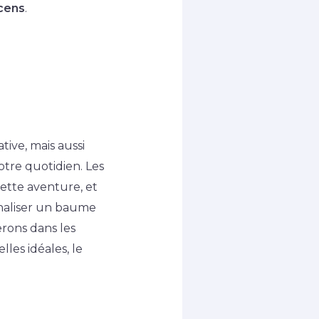
cens
.
ive, mais aussi
tre quotidien. Les
cette aventure, et
naliser un baume
erons dans les
les idéales, le