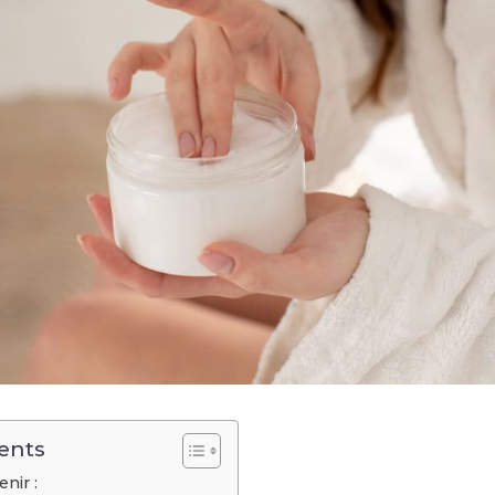
ents
nir :