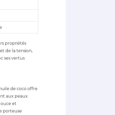
e
urs propriétés
t de la tension,
ec ses vertus
’huile de coco offre
ment aux peaux
douce et
le porteuse