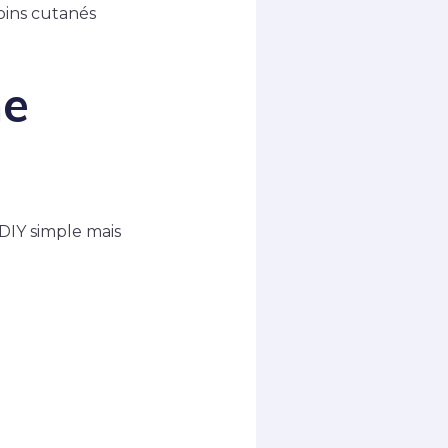
oins cutanés
me
DIY simple mais