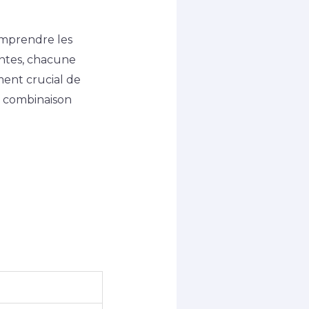
omprendre les
antes, chacune
ment crucial de
e combinaison